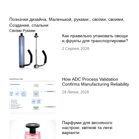
Позначки:
дизайна
,
Маленькой
,
руками:
,
своїми
,
своими
,
Создание
,
спальни
Своїми Руками
Как правильно упаковать овощи
и фрукты для транспортировки?
2 Серпня, 2026
How ADC Process Validation
Confirms Manufacturing Reliability
29 Липня, 2026
Парфуми для весняного
настрою: квіткові та легкі
варіанти