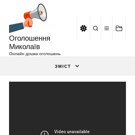
Оголошення
Перейти
Миколаїв
до
вмісту
Оголошення
Миколаїв
Онлайн дошка оголошень
ЗМІСТ