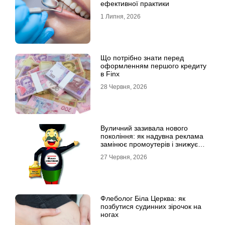
ефективної практики
1 Липня, 2026
Що потрібно знати перед
оформленням першого кредиту
в Finx
28 Червня, 2026
Вуличний зазивала нового
покоління: як надувна реклама
замінює промоутерів і знижує
витрати
27 Червня, 2026
Флеболог Біла Церква: як
позбутися судинних зірочок на
ногах