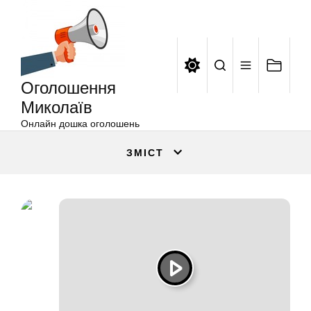
Оголошення
Перейти
Миколаїв
до
вмісту
Оголошення
Миколаїв
Онлайн дошка оголошень
ЗМІСТ