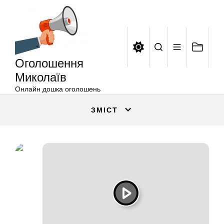
Оголошення
Перейти
Миколаїв
до
вмісту
Оголошення
Миколаїв
Онлайн дошка оголошень
ЗМІСТ