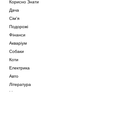
Корисно Знати
Дача
Сім'я
Подорожі
Фінанси
Акваріум
Собаки
Коти
Електрика
Авто
Література
Музика
Дозвілля
Кіно
Мапа сайту
Своїми Руками
Тварини
Авторське право © 202
Поради