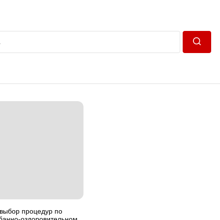
Пошук
выбор процедур по
 банно-оздоровительном