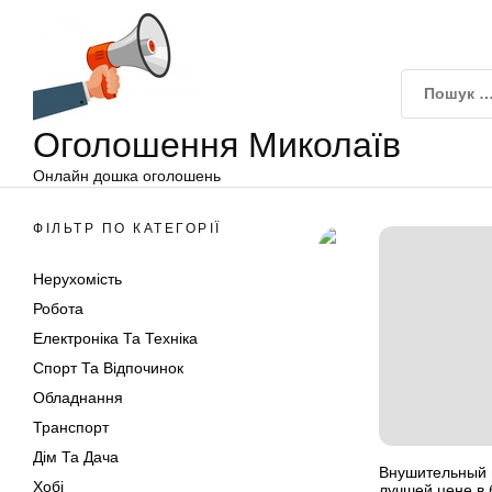
Оголошення
Перейти
Миколаїв
до
вмісту
Оголошення Миколаїв
Онлайн дошка оголошень
ФІЛЬТР ПО КАТЕГОРІЇ
Нерухомість
Робота
Електроніка Та Техніка
Спорт Та Відпочинок
Обладнання
Транспорт
Дім Та Дача
Внушительный 
Хобі
лучшей цене в