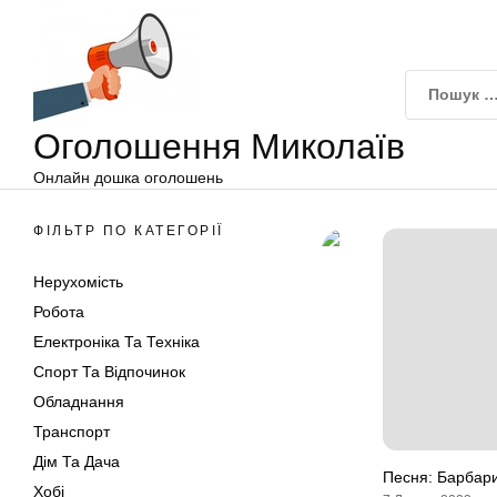
Оголошення
Перейти
Миколаїв
до
вмісту
Оголошення Миколаїв
Онлайн дошка оголошень
ФІЛЬТР ПО КАТЕГОРІЇ
Нерухомість
Робота
Електроніка Та Техніка
Спорт Та Відпочинок
Обладнання
Транспорт
Дім Та Дача
Песня: Барбар
Хобі