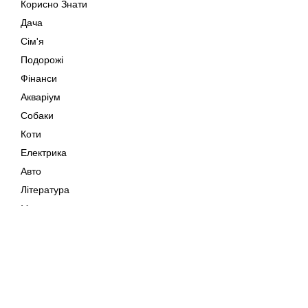
Корисно Знати
Дача
Сім'я
Подорожі
Фінанси
Акваріум
Собаки
Коти
Електрика
Авто
Література
Музика
Дозвілля
Кіно
Мапа сайту
Своїми Руками
Тварини
Авторське право © 202
Поради