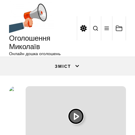
Оголошення
Перейти
Миколаїв
до
вмісту
Оголошення
Миколаїв
Онлайн дошка оголошень
ЗМІСТ