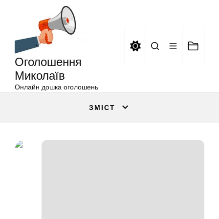
Оголошення
Перейти
Миколаїв
до
вмісту
Оголошення
Миколаїв
Онлайн дошка оголошень
ЗМІСТ