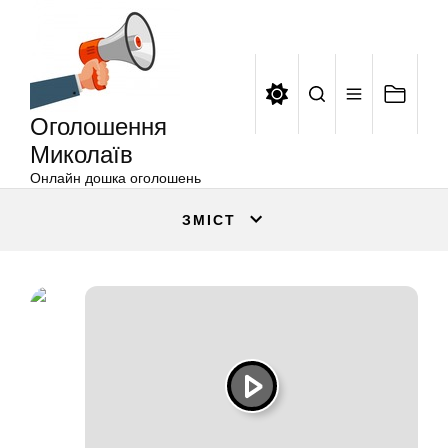
Оголошення
Перейти
Миколаїв
до
вмісту
Оголошення
Миколаїв
Онлайн дошка оголошень
ЗМІСТ