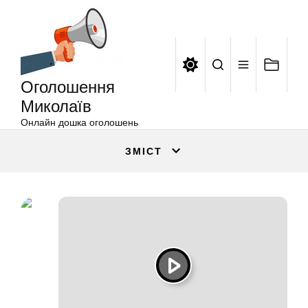
Оголошення
Перейти
Миколаїв
до
вмісту
Оголошення
Миколаїв
Онлайн дошка оголошень
ЗМІСТ