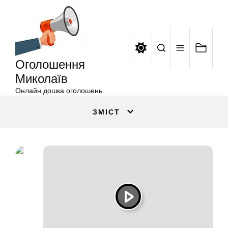
Оголошення
Перейти
Миколаїв
до
вмісту
Оголошення
Миколаїв
Онлайн дошка оголошень
ЗМІСТ