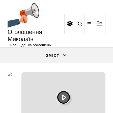
Оголошення
Перейти
Миколаїв
до
вмісту
Оголошення
Миколаїв
Онлайн дошка оголошень
ЗМІСТ