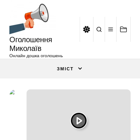
Оголошення
Перейти
Миколаїв
до
вмісту
Оголошення
Миколаїв
Онлайн дошка оголошень
ЗМІСТ