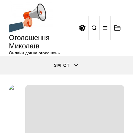
Оголошення
Перейти
Миколаїв
до
вмісту
Оголошення
Миколаїв
Онлайн дошка оголошень
ЗМІСТ