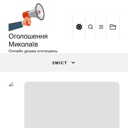
Оголошення
Перейти
Миколаїв
до
вмісту
Оголошення
Миколаїв
Онлайн дошка оголошень
ЗМІСТ