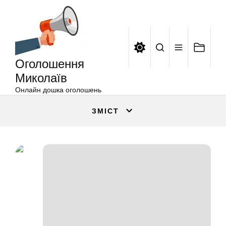
Оголошення
Перейти
Миколаїв
до
вмісту
Оголошення
Миколаїв
Онлайн дошка оголошень
ЗМІСТ