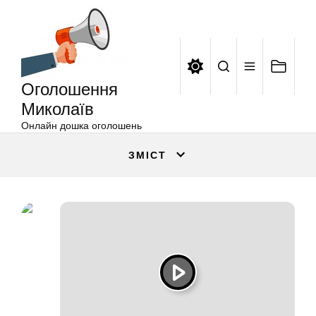
Оголошення
Перейти
Миколаїв
до
вмісту
Оголошення
Миколаїв
Онлайн дошка оголошень
ЗМІСТ