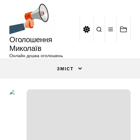
Оголошення
Перейти
Миколаїв
до
вмісту
Оголошення
Миколаїв
Онлайн дошка оголошень
ЗМІСТ