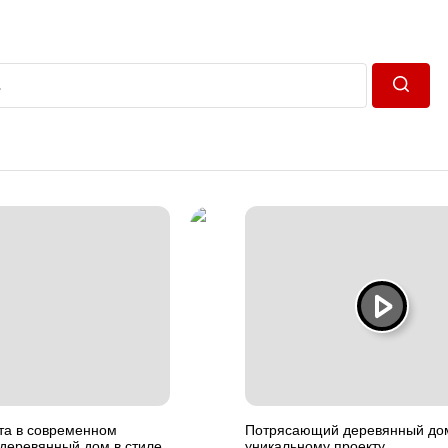
Пошук
та в современном
Потрясающий деревянный до
деревянный дом в стиле
уникальному проекту