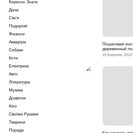
Корисно Знати
Дача
Сім'я
Подорожі
Фінанси
Акваріум
Пошаговая инст
деревянный по
Собаки
20 Березня, 2023
Коти
Електрика
Авто
Література
Музика
Дозвілля
Кіно
Своїми Руками
Тварини
Поради
Как сделать де