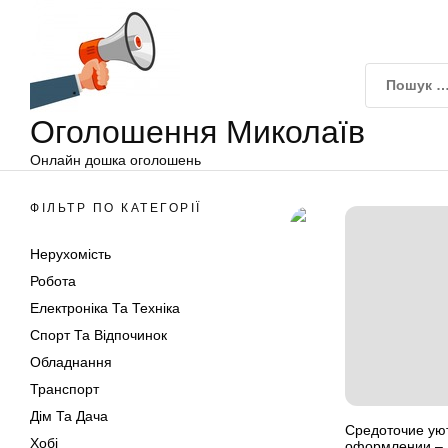
Оголошення
Перейти
Миколаїв
до
вмісту
Оголошення Миколаїв
Онлайн дошка оголошень
ФІЛЬТР ПО КАТЕГОРІЇ
Нерухомість
Робота
Електроніка Та Техніка
Спорт Та Відпочинок
Обладнання
Транспорт
Дім Та Дача
Средоточие ую
Хобі
оформлении – 