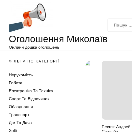
Оголошення
Перейти
Миколаїв
до
вмісту
Оголошення Миколаїв
Онлайн дошка оголошень
ФІЛЬТР ПО КАТЕГОРІЇ
Нерухомість
Робота
Електроніка Та Техніка
Спорт Та Відпочинок
Обладнання
Транспорт
Дім Та Дача
Песня: Андрей
Хобі
Свадьба