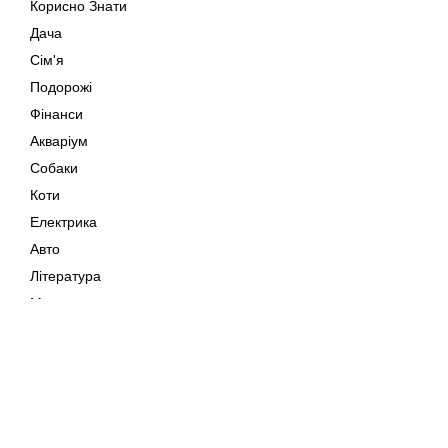
Корисно Знати
Дача
Сім'я
Подорожі
Фінанси
Акваріум
Собаки
Коти
Електрика
Авто
Література
Музика
Дозвілля
Кіно
Мапа сайту
Своїми Руками
Тварини
Авторське право © 202
Поради