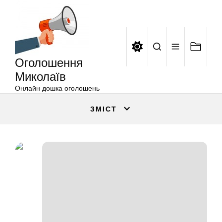
Оголошення
Перейти
Миколаїв
до
вмісту
Оголошення
Миколаїв
Онлайн дошка оголошень
ЗМІСТ