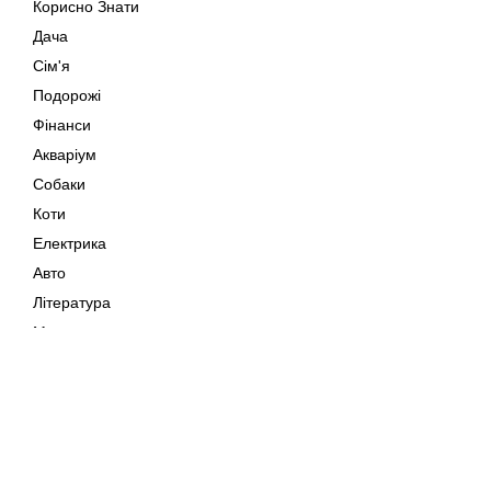
Корисно Знати
Дача
Сім'я
Подорожі
Фінанси
Акваріум
Собаки
Коти
Електрика
Авто
Література
Музика
Дозвілля
Кіно
Мапа сайту
Своїми Руками
Тварини
Авторське право © 202
Поради