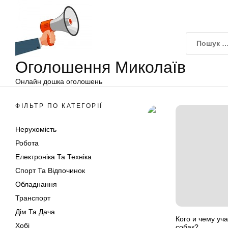
Оголошення
Перейти
Миколаїв
до
вмісту
Оголошення Миколаїв
Онлайн дошка оголошень
ФІЛЬТР ПО КАТЕГОРІЇ
Нерухомість
Робота
Електроніка Та Техніка
Спорт Та Відпочинок
Обладнання
Транспорт
Дім Та Дача
Кого и чему уча
Хобі
собак?