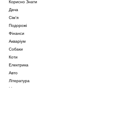
Корисно Знати
Дача
Сім'я
Подорожі
Фінанси
Акваріум
Собаки
Коти
Електрика
Авто
Література
Музика
Дозвілля
Кіно
Мапа сайту
Своїми Руками
Тварини
Авторське право © 202
Поради