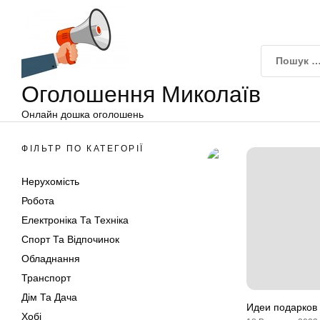
Оголошення
Перейти
Миколаїв
до
вмісту
Оголошення Миколаїв
Онлайн дошка оголошень
ФІЛЬТР ПО КАТЕГОРІЇ
Нерухомість
Робота
Електроніка Та Техніка
Спорт Та Відпочинок
Обладнання
Транспорт
Дім Та Дача
Идеи подарков
Хобі