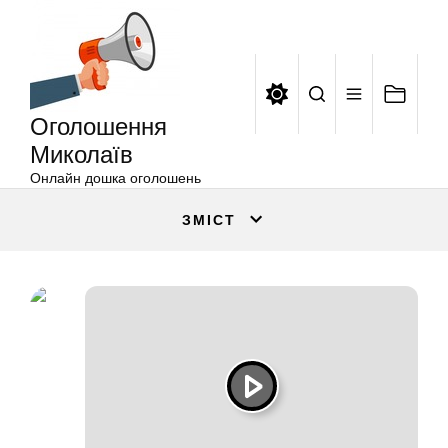
Оголошення
Перейти
Миколаїв
до
вмісту
Оголошення
Миколаїв
Онлайн дошка оголошень
ЗМІСТ