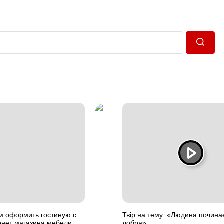
Пошук
м оформить гостиную с
Твір на тему: «Людина починає
нет магазина мебели
добра»