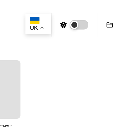
UK
ться з