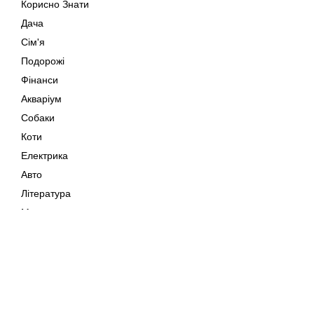
Корисно Знати
Дача
Сім'я
Подорожі
Фінанси
Акваріум
Собаки
Коти
Електрика
Авто
Література
Музика
Дозвілля
Кіно
Мапа сайту
Своїми Руками
Тварини
Авторське право © 202
Поради