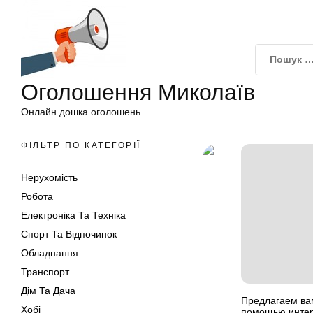
Оголошення
Перейти
Миколаїв
до
вмісту
Оголошення Миколаїв
Онлайн дошка оголошень
ФІЛЬТР ПО КАТЕГОРІЇ
Нерухомість
Робота
Електроніка Та Техніка
Спорт Та Відпочинок
Обладнання
Транспорт
Дім Та Дача
Предлагаем ва
Хобі
помощью интер