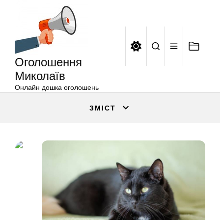
Оголошення
Перейти
Миколаїв
до
вмісту
Оголошення
Миколаїв
Онлайн дошка оголошень
ЗМІСТ