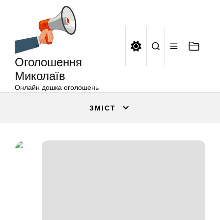
Оголошення
Перейти
Миколаїв
до
вмісту
Оголошення
Миколаїв
Онлайн дошка оголошень
ЗМІСТ