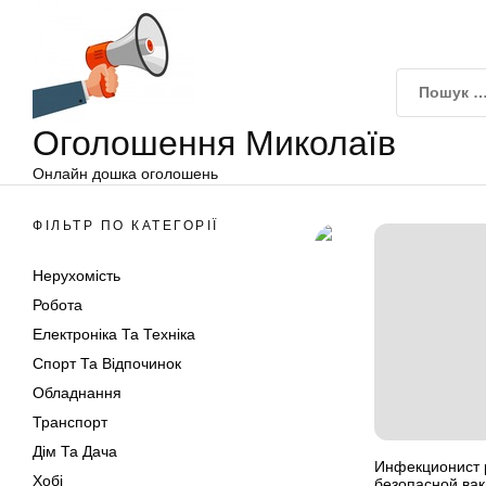
Оголошення
Перейти
Миколаїв
до
вмісту
Оголошення Миколаїв
Онлайн дошка оголошень
ФІЛЬТР ПО КАТЕГОРІЇ
Нерухомість
Робота
Електроніка Та Техніка
Спорт Та Відпочинок
Обладнання
Транспорт
Дім Та Дача
Инфекционист 
Хобі
безопасной вак