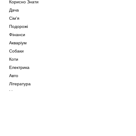
Корисно Знати
Дача
Сім'я
Подорожі
Фінанси
Акваріум
Собаки
Коти
Електрика
Авто
Література
Музика
Дозвілля
Кіно
Мапа сайту
Своїми Руками
Тварини
Авторське право © 202
Поради