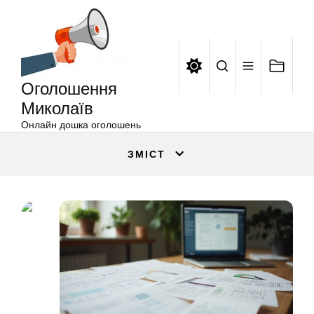
Оголошення
Перейти
Миколаїв
до
вмісту
Оголошення
Миколаїв
Онлайн дошка оголошень
ЗМІСТ