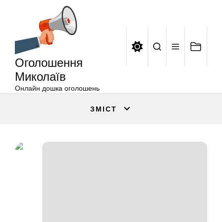
Оголошення
Перейти
Миколаїв
до
вмісту
Оголошення
Миколаїв
Онлайн дошка оголошень
ЗМІСТ