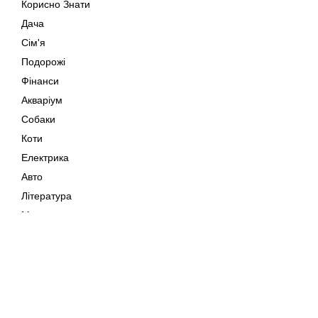
Корисно Знати
Дача
Сім'я
Подорожі
Фінанси
Акваріум
Собаки
Коти
Електрика
Авто
Література
Музика
Дозвілля
Кіно
Мапа сайту
Своїми Руками
Тварини
Авторське право © 202
Поради