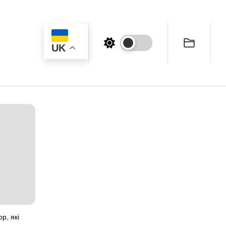
UK
р, які