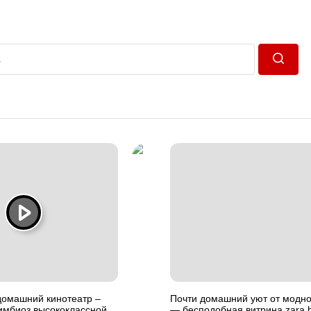
Пошук
омашний кинотеатр –
Почти домашний уют от модно
имбиоз высококлассной
— бесподобная витрина zara 