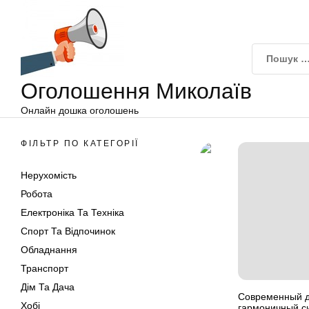
Оголошення
Перейти
Миколаїв
до
вмісту
Оголошення Миколаїв
Онлайн дошка оголошень
ФІЛЬТР ПО КАТЕГОРІЇ
Нерухомість
Робота
Електроніка Та Техніка
Спорт Та Відпочинок
Обладнання
Транспорт
Дім Та Дача
Современный д
Хобі
гармоничный с