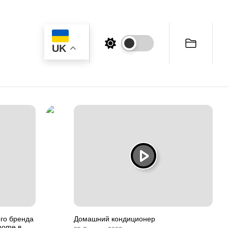
UK
го бренда
Домашний кондиционер
home в