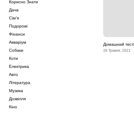
Корисно Знати
Дача
Сім'я
Подорожі
Фінанси
Акваріум
Домашний тест
Собаки
28 Травня, 2021
Коти
Електрика
Авто
Література
Музика
Дозвілля
Кіно
Своїми Руками
Тварини
Поради
Мапа сайту