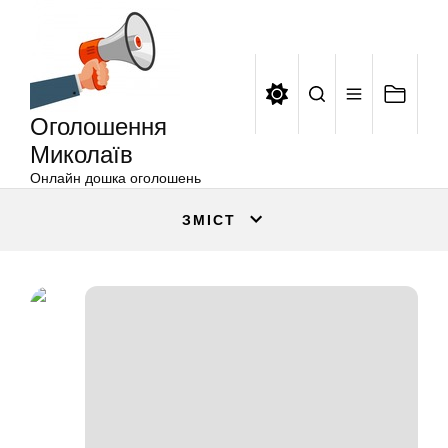
Оголошення
Перейти
Миколаїв
до
вмісту
Оголошення
Миколаїв
Онлайн дошка оголошень
ЗМІСТ