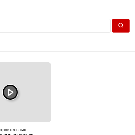
Пошук
строительных
торые произведут