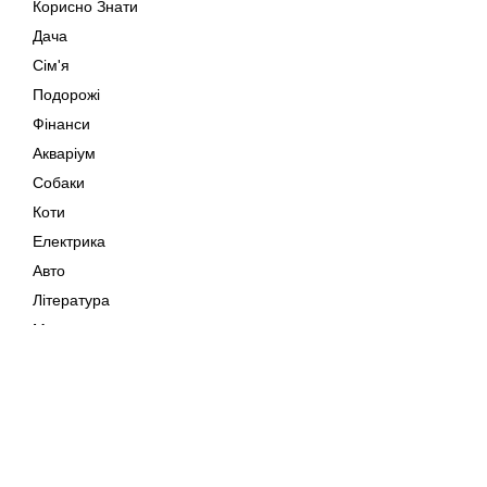
Корисно Знати
Дача
Сім'я
Подорожі
Фінанси
Акваріум
Собаки
Коти
Електрика
Авто
Література
Музика
Дозвілля
Кіно
Мапа сайту
Своїми Руками
Тварини
Авторське право © 202
Поради