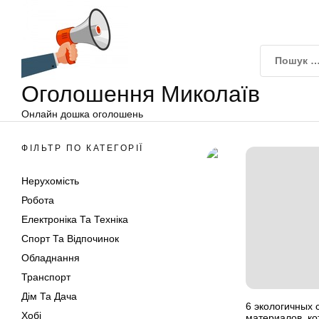
Оголошення
Перейти
Миколаїв
до
вмісту
Оголошення Миколаїв
Онлайн дошка оголошень
ФІЛЬТР ПО КАТЕГОРІЇ
Нерухомість
Робота
Електроніка Та Техніка
Спорт Та Відпочинок
Обладнання
Транспорт
Дім Та Дача
6 экологичных 
Хобі
материалов, ко