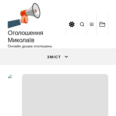
Оголошення
Перейти
Миколаїв
до
вмісту
Оголошення
Миколаїв
Онлайн дошка оголошень
ЗМІСТ