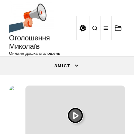
Оголошення
Перейти
Миколаїв
до
вмісту
Оголошення
Миколаїв
Онлайн дошка оголошень
ЗМІСТ