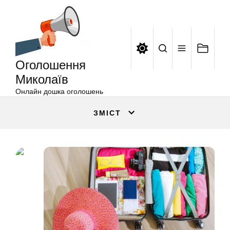
Оголошення
Перейти
Миколаїв
до
вмісту
Оголошення
Миколаїв
Онлайн дошка оголошень
ЗМІСТ