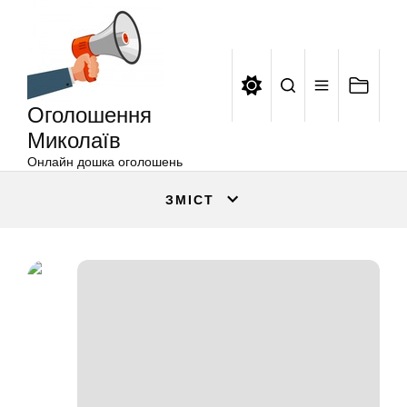
Оголошення
Перейти
Миколаїв
до
вмісту
Оголошення
Миколаїв
Онлайн дошка оголошень
ЗМІСТ