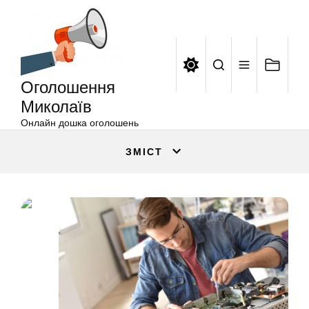
Оголошення
Перейти
Миколаїв
до
вмісту
Оголошення
Миколаїв
Онлайн дошка оголошень
ЗМІСТ