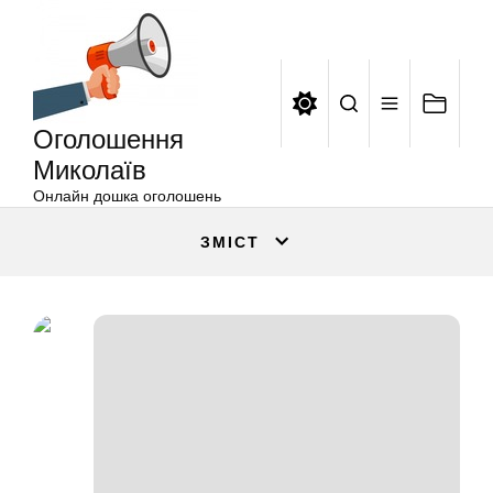
Оголошення
Перейти
Миколаїв
до
вмісту
Оголошення
Миколаїв
Онлайн дошка оголошень
ЗМІСТ