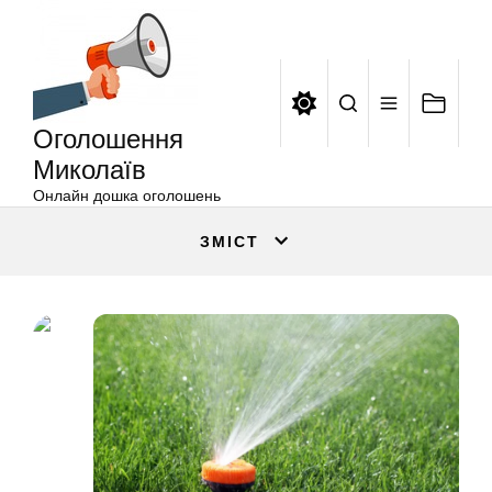
Оголошення
Перейти
Миколаїв
до
вмісту
Оголошення
Миколаїв
Онлайн дошка оголошень
ЗМІСТ