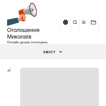
Оголошення
Перейти
Миколаїв
до
вмісту
Оголошення
Миколаїв
Онлайн дошка оголошень
ЗМІСТ