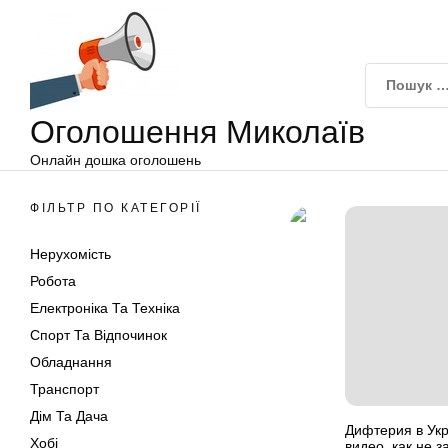
Оголошення
Перейти
Миколаїв
до
вмісту
Оголошення Миколаїв
Онлайн дошка оголошень
ФІЛЬТР ПО КАТЕГОРІЇ
Нерухомість
Робота
Електроніка Та Техніка
Спорт Та Відпочинок
Обладнання
Транспорт
Дім Та Дача
Дифтерия в Ук
Хобі
видео, как не 