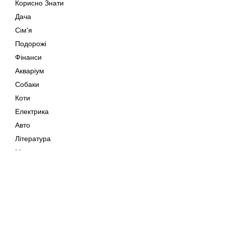
Корисно Знати
Дача
Сім'я
Подорожі
Фінанси
Акваріум
Собаки
Коти
Електрика
Авто
Література
Музика
Дозвілля
Кіно
Мапа сайту
Своїми Руками
Тварини
Авторське право © 202
Поради