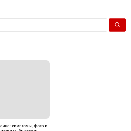
Пошук
раине: симптомы, фото и
заразиться болезнью