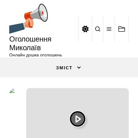
Оголошення
Перейти
Миколаїв
до
вмісту
Оголошення
Миколаїв
Онлайн дошка оголошень
ЗМІСТ