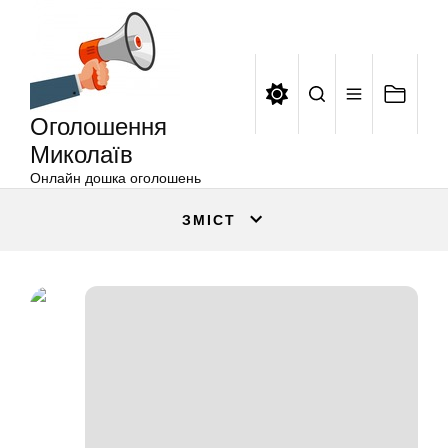
Оголошення
Перейти
Миколаїв
до
вмісту
Оголошення
Миколаїв
Онлайн дошка оголошень
ЗМІСТ