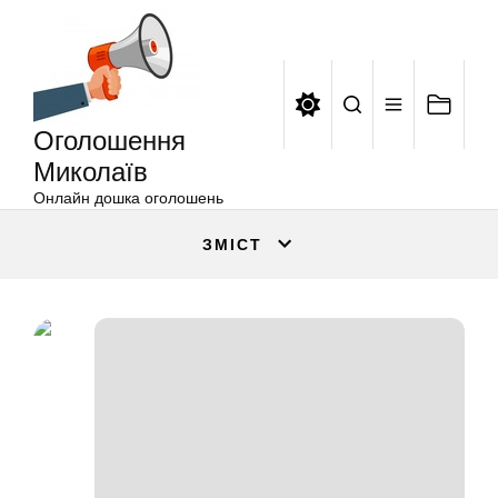
Оголошення
Перейти
Миколаїв
до
вмісту
Оголошення
Миколаїв
Онлайн дошка оголошень
ЗМІСТ