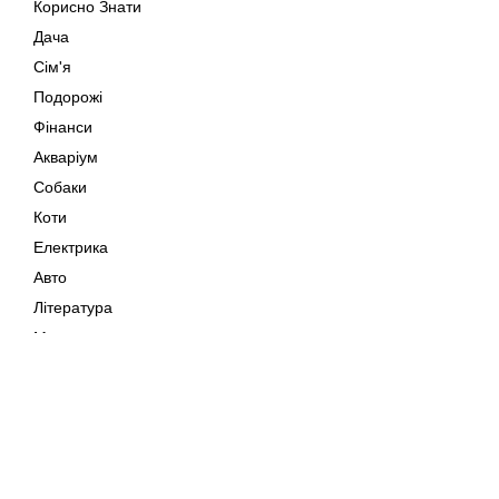
Корисно Знати
Дача
Сім'я
Подорожі
Фінанси
Акваріум
Собаки
Коти
Електрика
Авто
Література
Музика
Дозвілля
Кіно
Мапа сайту
Своїми Руками
Тварини
Авторське право © 202
Поради