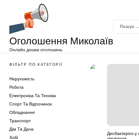
Оголошення
Перейти
Миколаїв
до
вмісту
Оголошення Миколаїв
Онлайн дошка оголошень
ФІЛЬТР ПО КАТЕГОРІЇ
Нерухомість
Робота
Електроніка Та Техніка
Спорт Та Відпочинок
Обладнання
Транспорт
Дім Та Дача
Дисбактеріоз у
Хобі
лікування