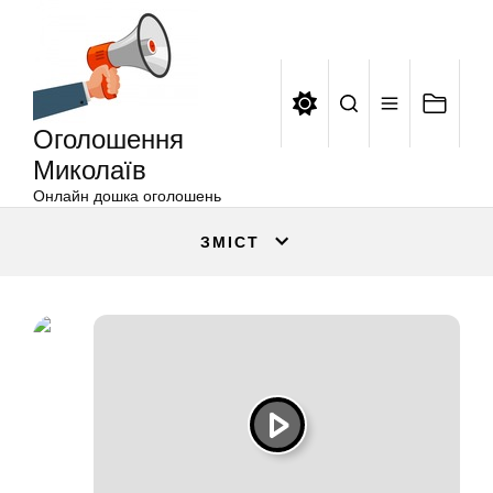
Оголошення
Перейти
Миколаїв
до
вмісту
Оголошення
Миколаїв
Онлайн дошка оголошень
ЗМІСТ