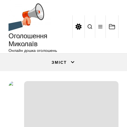
Оголошення
Перейти
Миколаїв
до
вмісту
Оголошення
Миколаїв
Онлайн дошка оголошень
ЗМІСТ