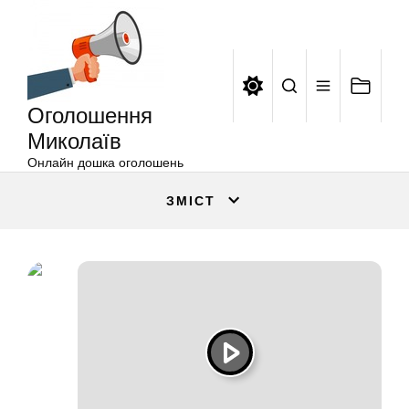
Оголошення
Перейти
Миколаїв
до
вмісту
Оголошення
Миколаїв
Онлайн дошка оголошень
ЗМІСТ