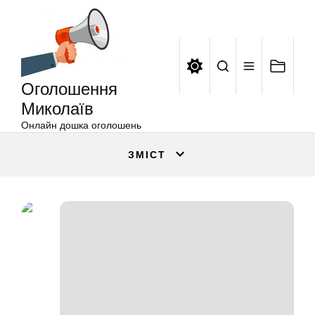
Оголошення
Перейти
Миколаїв
до
вмісту
Оголошення
Миколаїв
Онлайн дошка оголошень
ЗМІСТ